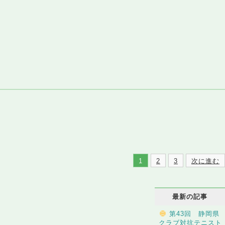
1
2
3
次に進む
最新の記事
第43回 静岡県
クラブ対抗テニスト