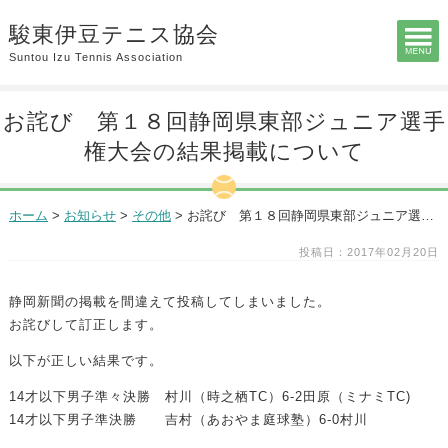
駿東伊豆テニス協会
Suntou Izu Tennis Association
お詫び 第１８回静岡県東部ジュニア選手
権大会の結果掲載について
ホーム
>
お知らせ
>
その他
>
お詫び 第１８回静岡県東部ジュニア選手権大会の結果掲載について
投稿日：2017年02月20日
静岡新聞の掲載を間違えて投稿してしまいました。
お詫びして訂正します。
以下が正しい結果です。
14才以下男子準々決勝 村川（時之栖TC）6-2田原（ミナミTC)
14才以下男子準決勝 吉村（あおやま庭球塾）6-0村川