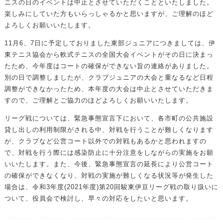
ニスの日のイベントは中止とさせていただくことといたしました。
楽しみにしていた方もいらっしゃるかと思いますが、ご理解のほど
よろしくお願いいたします。
11月6、7日に予定しておりました東部ジュニアにつきましては、伊
東テニス協会から軟式テニスの全国大会イベントがその日に決まっ
たため、今年度はコートの確保ができない旨の連絡がありました。
別の日で調整しましたが、クラブジュニアの大会と重なるなど日程
調整ができなかったため、本年度の大会は中止とさせていただきま
すので、ご理解とご協力のほどよろしくお願いいたします。
リーグ戦については、緊急事態宣言下において、各市町の公共施設
貸し出しの利用制限がされる中、対戦を行うことが難しくなります
が、クラブなど公営コート以外での対戦もあるかと思われますの
で、対戦を行う際には感染防止に十分注意をしながらの実施をお願
いいたします。また、今後、緊急事態宣言の延長により公営コート
の確保ができなくなり、対戦の実施が難しくなる状況等が発生した
場合は、令和3年度(2021年度)第20回駿東伊豆リーグ戦の取り扱いに
ついて、役員会で検討し、早々の対応をしたいと思います。