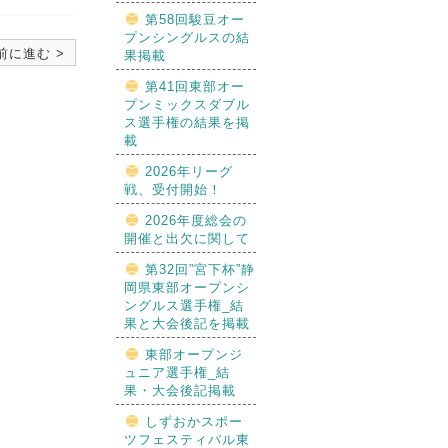
第58回駿豆オー
プンシングルスの結
前に進む >
果掲載
第41回東部オー
プンミックスダブル
ス選手権の結果を掲
載
2026年リーグ
戦、受付開始！
2026年度総会の
開催と出欠に関して
第32回”宮下杯”静
岡県東部オープンシ
ングルス選手権_結
果と大会後記を掲載
東部オープンジ
ュニア選手権_結
果・大会後記掲載
しずおかスポー
ツフェスティバル東