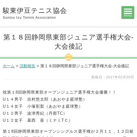
駿東伊豆テニス協会
Suntou Izu Tennis Association
第１８回静岡県東部ジュニア選手権大会-
大会後記
ホーム
>
活動報告
>
第１８回静岡県東部ジュニア選手権大会-大会後記
投稿日：2017年02月20日
祝第１8回静岡県東部オープンジュニア選手権大会優勝！！
U１４男子 吉村悠太郎（あおやま庭球塾）
U１４女子 小塚彩梨（あおやま庭球塾）
U１２男子 波津秀紀（丹那TC）
U１２女子 葛西 葵（ミナミTＣ）
第１8回静岡県東部オープンシングルス選手権が２月１１，１２日裾