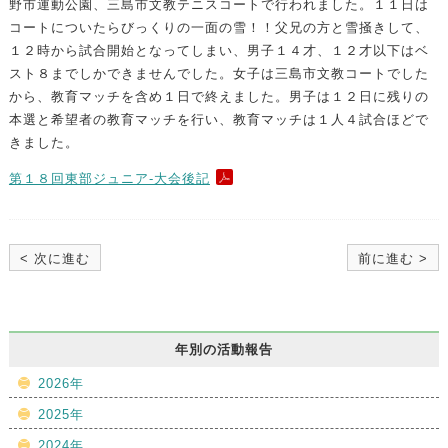
野市運動公園、三島市文教テニスコートで行われました。１１日は
コートについたらびっくりの一面の雪！！父兄の方と雪掻きして、
１２時から試合開始となってしまい、男子１４才、１２才以下はベ
スト８までしかできませんでした。女子は三島市文教コートでした
から、教育マッチを含め１日で終えました。男子は１２日に残りの
本選と希望者の教育マッチを行い、教育マッチは１人４試合ほどで
きました。
第１８回東部ジュニア-大会後記
< 次に進む
前に進む >
年別の活動報告
2026年
2025年
2024年