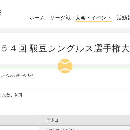
会
ホーム
リーグ戦
大会・イベント
活動
５４回 駿豆シングルス選手権
シングルス選手権大会
市文教、錦田
予備日